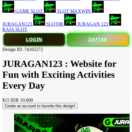
GAME SLOT
SLOT MAXWIN
JURAGAN123
SLOT88
JURAGAN 123
RAJA SLOT
LOGIN
DAFTAR
Design ID: 74165272
JURAGAN123 : Website for
Fun with Exciting Activities
Every Day
$15
IDR 10.000
Create an account to favorite this design!