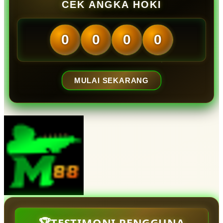
CEK ANGKA HOKI
0
0
0
0
MULAI SEKARANG
🏆TESTIMONI PENGGUNA