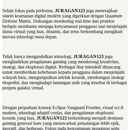
Selain fokus pada performa,
JURAGAN123
juga menerapkan
sistem keamanan digital modern yang diperkuat dengan Quantum
Defense Matrix. Dukungan monitoring real-time dan proteksi
berlapis membantu menjaga kenyamanan pengguna saat menjelajahi
dunia virtual yang luas, dinamis, dan terus berkembang mengikuti
inovasi teknologi masa depan.
Tidak hanya mengandalkan teknologi,
JURAGAN123
juga
menghadirkan pengalaman gaming yang mendorong kreativitas,
strategi, dan eksplorasi digital. Berbagai fitur interaktif dirancang
untuk memberikan kebebasan kepada pengguna dalam menjelajahi
wilayah baru, mengumpulkan artefak kosmik, membangun strategi
ekspedisi, dan menghadapi tantangan unik yang tersebar di berbagai
penjuru galaksi virtual.
Dengan perpaduan konsep Eclipse Vanguard Frontier, visual sci-fi
modern, teknologi adaptif cerdas, dan pengalaman eksplorasi
kosmik yang luas,
JURAGAN123
berkembang menjadi destinasi
gaming generasi baru yang menawarkan petualangan lebih epik,
inovatif, dan berkesan. Fokus pada kenyamanan pengguna serta