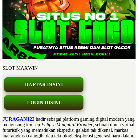
SLOT MAXWIN
DAFTAR DISINI
LOGIN DISINI
JURAGAN123
hadir sebagai platform gaming digital modern yang
mengusung konsep
Eclipse Vanguard Frontier
, sebuah dunia virtual
futuristik yang memadukan ekspedisi galaksi tak dikenal, markas
luar angkasa canggih, dan teknologi eksplorasi generasi baru dalam