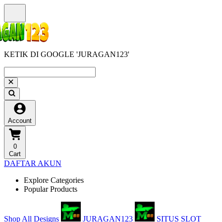
KETIK DI GOOGLE 'JURAGAN123'
Account
0
Cart
DAFTAR AKUN
Explore Categories
Popular Products
Shop All Designs
JURAGAN123
SITUS SLOT