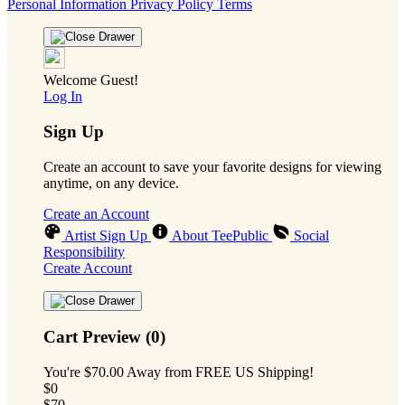
Personal Information
Privacy Policy
Terms
Welcome Guest!
Log In
Sign Up
Create an account to save your favorite designs for viewing
anytime, on any device.
Create an Account
Artist Sign Up
About TeePublic
Social
Responsibility
Create Account
Cart Preview (0)
You're
$70.00
Away from
FREE US Shipping!
$0
$70