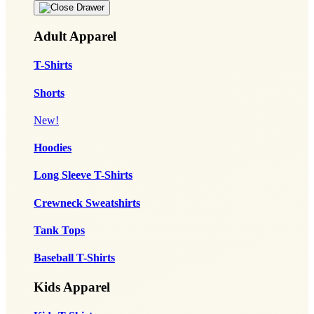
Adult Apparel
T-Shirts
Shorts
New!
Hoodies
Long Sleeve T-Shirts
Crewneck Sweatshirts
Tank Tops
Baseball T-Shirts
Kids Apparel